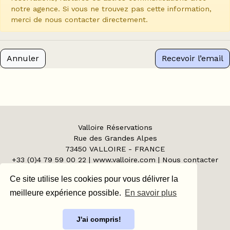
notre agence. Si vous ne trouvez pas cette information,
merci de nous contacter directement.
Annuler
Recevoir l’email
Valloire Réservations
Rue des Grandes Alpes
73450
VALLOIRE
-
FRANCE
+33 (0)4 79 59 00 22
|
www.valloire.com
|
Nous contacter
Agence de voyage N°IM073110008
Ce site utilise les cookies pour vous délivrer la
Code APE 633Z - Agrée SNAV.
meilleure expérience possible.
En savoir plus
Espace Client
Espace Propriétaire
J'ai compris!
Espace Tour Operator