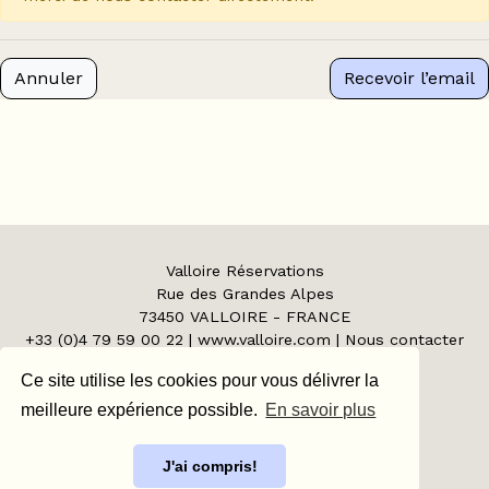
Annuler
Recevoir l’email
Valloire Réservations
Rue des Grandes Alpes
73450
VALLOIRE
-
FRANCE
+33 (0)4 79 59 00 22
|
www.valloire.com
|
Nous contacter
Agence de voyage N°IM073110008
Ce site utilise les cookies pour vous délivrer la
Code APE 633Z - Agrée SNAV.
meilleure expérience possible.
En savoir plus
Espace Client
Espace Propriétaire
J'ai compris!
Espace Tour Operator